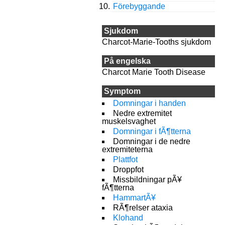
Förebyggande
Sjukdom
Charcot-Marie-Tooths sjukdom
På engelska
Charcot Marie Tooth Disease
Symptom
Domningar i handen
Nedre extremitet
muskelsvaghet
Domningar i fÃ¶tterna
Domningar i de nedre
extremiteterna
Plattfot
Droppfot
Missbildningar pÃ¥
fÃ¶tterna
HammartÃ¥
RÃ¶relser ataxia
Klohand