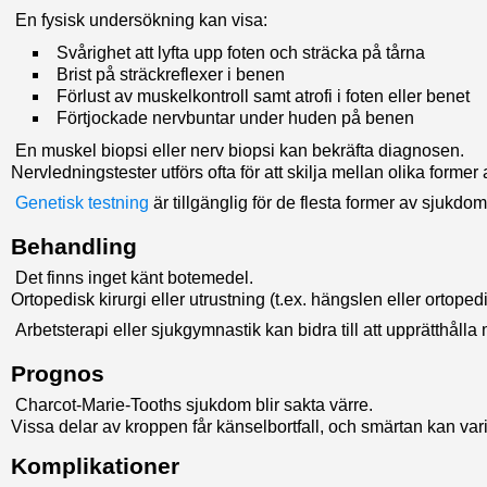
En fysisk undersökning kan visa:
Svårighet att lyfta upp foten och sträcka på tårna
Brist på sträckreflexer i benen
Förlust av muskelkontroll samt atrofi i foten eller benet
Förtjockade nervbuntar under huden på benen
En muskel biopsi eller nerv biopsi kan bekräfta diagnosen.
Nervledningstester utförs ofta för att skilja mellan olika forme
Genetisk testning
är tillgänglig för de flesta former av sjukdo
Behandling
Det finns inget känt botemedel.
Ortopedisk kirurgi eller utrustning (t.ex. hängslen eller ortoped
Arbetsterapi eller sjukgymnastik kan bidra till att upprätthålla
Prognos
Charcot-Marie-Tooths sjukdom blir sakta värre.
Vissa delar av kroppen får känselbortfall, och smärtan kan va
Komplikationer