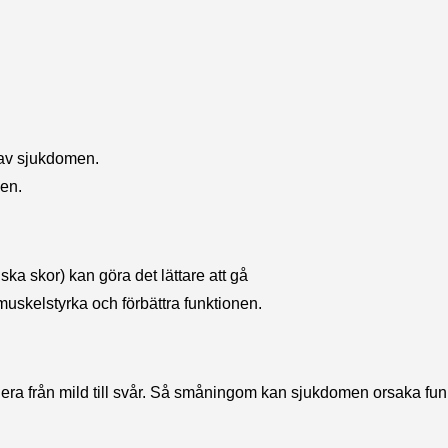
r av sjukdomen.
men.
iska skor) kan göra det lättare att gå
 muskelstyrka och förbättra funktionen.
riera från mild till svår. Så småningom kan sjukdomen orsaka fun