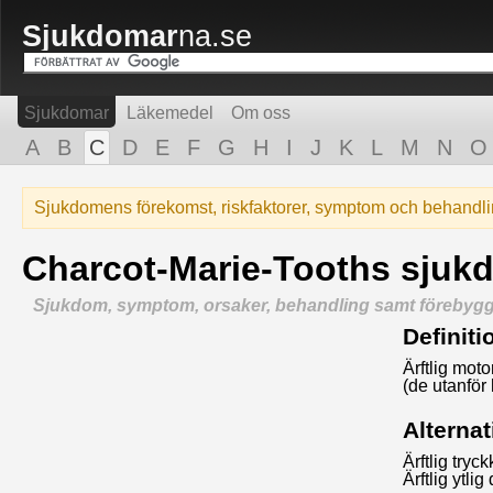
Sjukdomar
na.se
Sjukdomar
Läkemedel
Om oss
A
B
C
D
E
F
G
H
I
J
K
L
M
N
O
Sjukdomens förekomst, riskfaktorer, symptom och behandl
Charcot-Marie-Tooths sjuk
Sjukdom, symptom, orsaker, behandling samt förebyg
Definiti
Ärftlig mot
(de utanför
Alterna
Ärftlig try
Ärftlig ytli