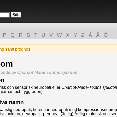
P
Q
R
S
T
U
V
W
X
Y
Z
Å
Ä
Ö
ing samt prognos
dom
gande av Charcot-Marie-Tooths sjukdom
on
orisk och sensorisk neuropati eller
Charcot-Marie-Tooths sjukdo
 hjärnan och ryggraden)
tiva namn
ckkänslig neuropati, hereditär neuropati med kompressionsneurop
g dysfunktion, neuropati - peroneal (ärftlig) Ärftlig motorisk och