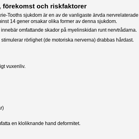
, förekomst och riskfaktorer
ie-Tooths sjukdom är en av de vanligaste ärvda nervrelaterad
minst 14 gener orsakar olika former av denna sjukdom.
innebär omfattande skador på myelinskidan runt nervtrådarna.
stimulerar rörlighet (de motoriska nerverna) drabbas hårdast.
gt vuxenliv.
r)
atta en kloliknande hand deformitet.