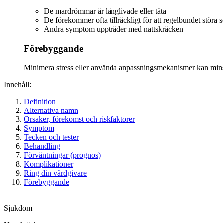
De mardrömmar är långlivade eller täta
De förekommer ofta tillräckligt för att regelbundet störa
Andra symptom uppträder med nattskräcken
Förebyggande
Minimera stress eller använda anpassningsmekanismer kan minsk
Innehåll:
Definition
Alternativa namn
Orsaker, förekomst och riskfaktorer
Symptom
Tecken och tester
Behandling
Förväntningar (prognos)
Komplikationer
Ring din vårdgivare
Förebyggande
Sjukdom