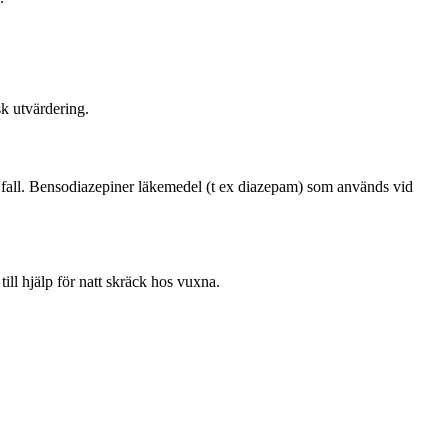
sk utvärdering.
ssa fall. Bensodiazepiner läkemedel (t ex diazepam) som används vid
ill hjälp för natt skräck hos vuxna.