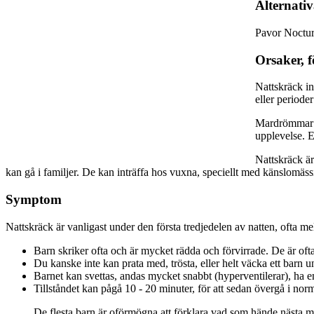
Alternati
Pavor Nocturn
Orsaker, f
Nattskräck in
eller periode
Mardrömmar dä
upplevelse. E
Nattskräck är
kan gå i familjer. De kan inträffa hos vuxna, speciellt med känslomäs
Symptom
Nattskräck är vanligast under den första tredjedelen av natten, ofta m
Barn skriker ofta och är mycket rädda och förvirrade. De är of
Du kanske inte kan prata med, trösta, eller helt väcka ett barn 
Barnet kan svettas, andas mycket snabbt (hyperventilerar), ha e
Tillståndet kan pågå 10 - 20 minuter, för att sedan övergå i nor
De flesta barn är oförmögna att förklara vad som hände nästa m