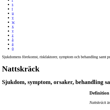
s
t
u
v
w
x
y
z
å
ä
ö
Sjukdomens förekomst, riskfaktorer, symptom och behandling samt p
Nattskräck
Sjukdom, symptom, orsaker, behandling s
Definition
Nattskräck
är