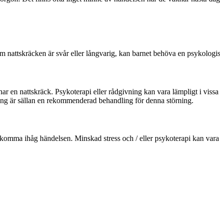
Om nattskräcken är svår eller långvarig, kan barnet behöva en psykologi
om har en nattskräck. Psykoterapi eller rådgivning kan vara lämpligt i vi
g är sällan en rekommenderad behandling för denna störning.
e komma ihåg händelsen. Minskad stress och / eller psykoterapi kan vara t