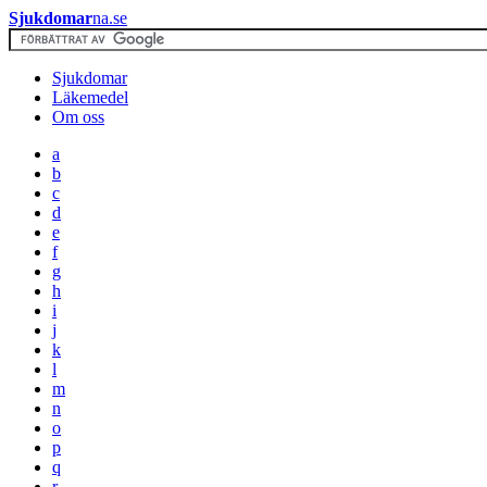
Sjukdomar
na.se
Sjukdomar
Läkemedel
Om oss
a
b
c
d
e
f
g
h
i
j
k
l
m
n
o
p
q
r