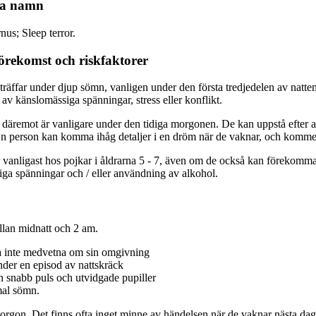
va namn
us; Sleep terror.
örekomst och riskfaktorer
träffar under djup sömn, vanligen under den första tredjedelen av nat
r av känslomässiga spänningar, stress eller konflikt.
remot är vanligare under den tidiga morgonen. De kan uppstå efter att
n person kan komma ihåg detaljer i en dröm när de vaknar, och kommer i
 vanligast hos pojkar i åldrarna 5 - 7, även om de också kan förekomma 
siga spänningar och / eller användning av alkohol.
ellan midnatt och 2 am.
ta inte medvetna om sin omgivning
under en episod av nattskräck
n snabb puls och utvidgade pupiller
mal sömn.
orgon. Det finns ofta inget minne av händelsen när de vaknar nästa dag