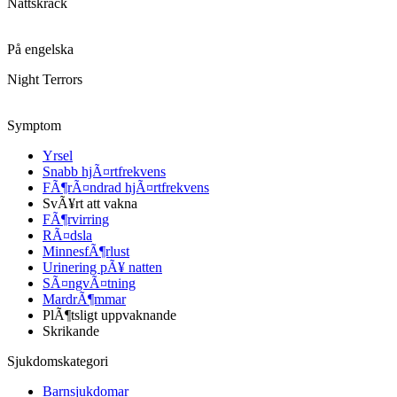
Nattskräck
På engelska
Night Terrors
Symptom
Yrsel
Snabb hjÃ¤rtfrekvens
FÃ¶rÃ¤ndrad hjÃ¤rtfrekvens
SvÃ¥rt att vakna
FÃ¶rvirring
RÃ¤dsla
MinnesfÃ¶rlust
Urinering pÃ¥ natten
SÃ¤ngvÃ¤tning
MardrÃ¶mmar
PlÃ¶tsligt uppvaknande
Skrikande
Sjukdomskategori
Barnsjukdomar