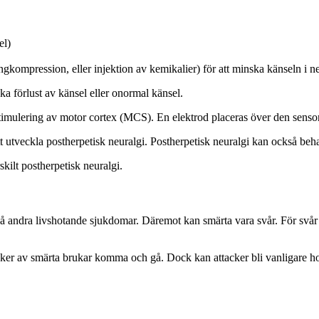
el)
gkompression, eller injektion av kemikalier) för att minska känseln i n
ka förlust av känsel eller onormal känsel.
mulering av motor cortex (MCS). En elektrod placeras över den sensori
t utveckla postherpetisk neuralgi. Postherpetisk neuralgi kan också beh
skilt postherpetisk neuralgi.
 på andra livshotande sjukdomar. Däremot kan smärta vara svår. För svår s
cker av smärta brukar komma och gå. Dock kan attacker bli vanligare hos 