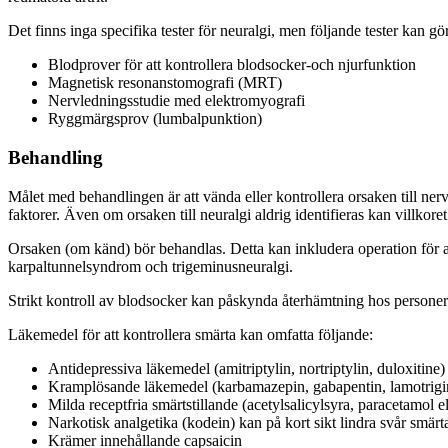
Det finns inga specifika tester för neuralgi, men följande tester kan göra
Blodprover för att kontrollera blodsocker-och njurfunktion
Magnetisk resonanstomografi (MRT)
Nervledningsstudie med elektromyografi
Ryggmärgsprov (lumbalpunktion)
Behandling
Målet med behandlingen är att vända eller kontrollera orsaken till ne
faktorer. Även om orsaken till neuralgi aldrig identifieras kan villkore
Orsaken (om känd) bör behandlas. Detta kan inkludera operation för att
karpaltunnelsyndrom och trigeminusneuralgi.
Strikt kontroll av blodsocker kan påskynda återhämtning hos personer
Läkemedel för att kontrollera smärta kan omfatta följande:
Antidepressiva läkemedel (amitriptylin, nortriptylin, duloxitine)
Kramplösande läkemedel (karbamazepin, gabapentin, lamotrigin 
Milda receptfria smärtstillande (acetylsalicylsyra, paracetamol e
Narkotisk analgetika (kodein) kan på kort sikt lindra svår smärt
Krämer innehållande capsaicin