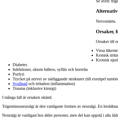
Se även: trig
Alternati
Nervsmärta.
Orsaker, f
Orsaker till n
Vissa läkeme
Kemisk irrita
Kronisk njuri
Diabetes
Infektioner, såsom bältros, syfilis och borrelia
Porfyri
Trycket på nerver av närliggande strukturer (till exempel tumöre
Svullnad
och irritation (inflammation)
Trauma (inklusive kirurgi)
I många fall är orsaken okänd.
Trigeminusneuralgi är den vanligaste formen av neuralgi. En besläkta
Neuralgi är vanligast hos äldre personer, men det kan uppstå i alla åldr