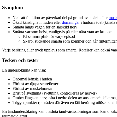
Symptom
Nedsatt funktion av påverkad del på grund av smärta eller
musk
Ökad känslighet i huden eller
domningar
i hudområdet (känsla 
Smärta längs vägen för en särskild nerv
Smärta var som helst, vanligtvis på eller nära ytan av kroppen
På samma plats för varje episod
Skarp, stickande smärta som kommer och går (intermittent
Varje beröring eller tryck upplevs som smärta. Rörelser kan också va
Tecken och tester
En undersökning kan visa:
Onormal känsla i huden
Förlust av djupa senreflexer
Förlust av muskelmassa
Brist på svettning (svettning kontrolleras av nerver)
Ömhet längs en nerv, ofta i nedre delen av ansikte och käkarna,
Triggerpunkter (områden där även en lätt beröring utlöser smärt
En tandundersökning kan utesluta tandvårdsstörningar som kan orsak
reumatoid artrit.