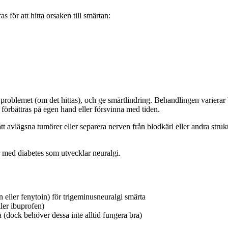
s för att hitta orsaken till smärtan:
rvproblemet (om det hittas), och ge smärtlindring. Behandlingen varierar
t förbättras på egen hand eller försvinna med tiden.
 avlägsna tumörer eller separera nerven från blodkärl eller andra strukt
 med diabetes som utvecklar neuralgi.
eller fenytoin) för trigeminusneuralgi smärta
ller ibuprofen)
a (dock behöver dessa inte alltid fungera bra)