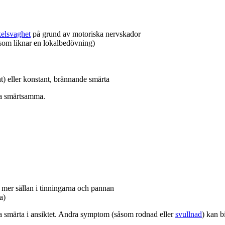
elsvaghet
på grund av motoriska nervskador
som liknar en lokalbedövning)
) eller konstant, brännande smärta
ra smärtsamma.
 mer sällan i tinningarna och pannan
a)
a smärta i ansiktet. Andra symptom (såsom rodnad eller
svullnad
) kan b