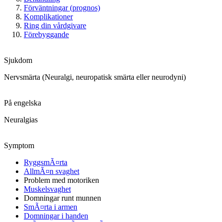
Förväntningar (prognos)
Komplikationer
Ring din vårdgivare
Förebyggande
Sjukdom
Nervsmärta (Neuralgi, neuropatisk smärta eller neurodyni)
På engelska
Neuralgias
Symptom
RyggsmÃ¤rta
AllmÃ¤n svaghet
Problem med motoriken
Muskelsvaghet
Domningar runt munnen
SmÃ¤rta i armen
Domningar i handen