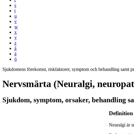
s
t
u
v
w
x
y
z
å
ä
ö
Sjukdomens förekomst, riskfaktorer, symptom och behandling samt p
Nervsmärta (Neuralgi, neuropat
Sjukdom, symptom, orsaker, behandling sa
Definition
Neuralgi är s