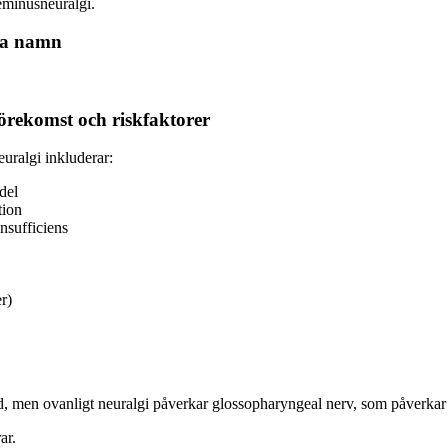
eminusneuralgi.
va namn
örekomst och riskfaktorer
euralgi inkluderar:
del
tion
nsufficiens
r)
d, men ovanligt neuralgi påverkar glossopharyngeal nerv, som påverkar
ar.