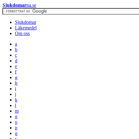
Sjukdomar
na.se
Sjukdomar
Läkemedel
Om oss
a
b
c
d
e
f
g
h
i
j
k
l
m
n
o
p
q
r