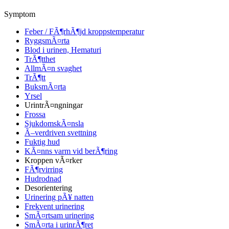
Symptom
Feber / FÃ¶rhÃ¶jd kroppstemperatur
RyggsmÃ¤rta
Blod i urinen, Hematuri
TrÃ¶tthet
AllmÃ¤n svaghet
TrÃ¶tt
BuksmÃ¤rta
Yrsel
UrintrÃ¤ngningar
Frossa
SjukdomskÃ¤nsla
Ã–verdriven svettning
Fuktig hud
KÃ¤nns varm vid berÃ¶ring
Kroppen vÃ¤rker
FÃ¶rvirring
Hudrodnad
Desorientering
Urinering pÃ¥ natten
Frekvent urinering
SmÃ¤rtsam urinering
SmÃ¤rta i urinrÃ¶ret