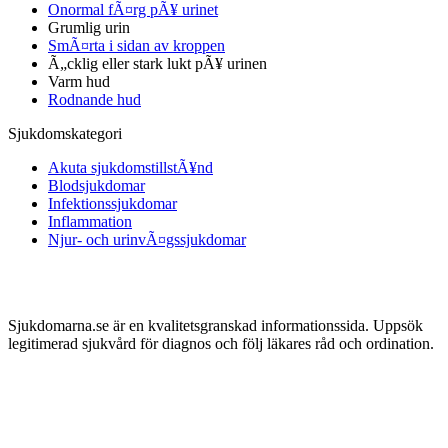
Onormal fÃ¤rg pÃ¥ urinet
Grumlig urin
SmÃ¤rta i sidan av kroppen
Ã„cklig eller stark lukt pÃ¥ urinen
Varm hud
Rodnande hud
Sjukdomskategori
Akuta sjukdomstillstÃ¥nd
Blodsjukdomar
Infektionssjukdomar
Inflammation
Njur- och urinvÃ¤gssjukdomar
Sjukdomarna.se är en kvalitetsgranskad informationssida. Uppsök
legitimerad sjukvård för diagnos och följ läkares råd och ordination.