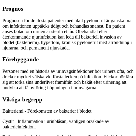
Prognos
Prognosen för de flesta patienter med akut pyelonefrit är ganska bra
om infektionen upptäcks tidigt och behandlas snarast. En patient
anses botad om urinen är steril i ett år. Obehandlat eller
återkommande njurinfektion kan leda till bakteriell invasion av
blodet (bakteriemi), hypertoni, kronisk pyelonefrit med ärrbildning i
njurarna, och permanent njurskada.
Förebyggande
Personer med en historia av urinvägsinfektioner bör urinera ofta, och
dricker mycket vätska vid första tecken på infektion. Flickor bör lära
sig att torka sina underlivet framifrån och bakåt efter urinering att
undvika att få avföring i öppningen i urinvägarna.
Viktiga begrepp
Bakteriemi - Förekomsten av bakterier i blodet.
Cystit - Inflammation i urinblåsan, vanligen orsakade av
bakterieinfektion.