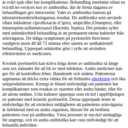
är svårt sjuk eller har komplikationer. Behandling innefattar oftast en
två-till tre-veckors kur av antibiotika, där de första dagarna av
behandlingen ges intravenöst. Valet av antibiotika baseras på
laboratorieundersökningarnas resultat. De antibiotika som används
oftast inkluderar ciprofloxacin (Cipro), ampicillin (Omnipen), eller
trimetoprim-sulfametoxazol (Bactrim, Septra). Det primära syftet
med antimikrobiell behandling är att permanent utrota bakterier från
urinvägarna. De tidiga symptomen på pyelonefrit försvinner
vanligtvis inom 48 till 72 timmar efter starten av antibakteriell
behandling. Upprepad urinkultur görs i syfte att utvärdera
effektiviteten av medicinen.
Kronisk pyelonefrit kan kräva höga doser av antibiotika så länge
som sex månader för att bli av med infektion. Andra mediciner kan
ges för att kontrollera feber, illamående och smärta. Patienterna
uppmanas att dricka extra vätska för att förhindra
uttorkning
och öka
urinproduktionen. Kirurgi är ibland nödvändigt om patienten har
komplikationer som orsakas av njursten eller andra hinder, eller för
att utrota smittan. Urin kulturer upprepas som ett led i uppföljningen
av patienter med kronisk pyelonefrit. Dessa upprepade tester är
nödvändiga för att utvärdera möjligheten att patientens urinvägarna
är infekterad med en andra organism, liksom för att bedöma
patientens svar på antibiotika. Vissa personer är mycket mottagliga
för angrepp, och en andra antibiotika kan vara nödvändigt för att
behandla individen.