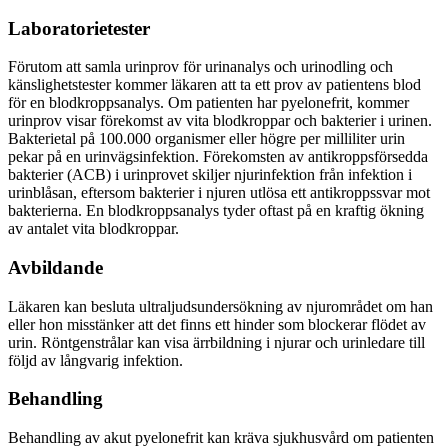
Laboratorietester
Förutom att samla urinprov för urinanalys och urinodling och
känslighetstester kommer läkaren att ta ett prov av patientens blod
för en blodkroppsanalys. Om patienten har pyelonefrit, kommer
urinprov visar förekomst av vita blodkroppar och bakterier i urinen.
Bakterietal på 100.000 organismer eller högre per milliliter urin
pekar på en urinvägsinfektion. Förekomsten av antikroppsförsedda
bakterier (ACB) i urinprovet skiljer njurinfektion från infektion i
urinblåsan, eftersom bakterier i njuren utlösa ett antikroppssvar mot
bakterierna. En blodkroppsanalys tyder oftast på en kraftig ökning
av antalet vita blodkroppar.
Avbildande
Läkaren kan besluta ultraljudsundersökning av njurområdet om han
eller hon misstänker att det finns ett hinder som blockerar flödet av
urin. Röntgenstrålar kan visa ärrbildning i njurar och urinledare till
följd av långvarig infektion.
Behandling
Behandling av akut pyelonefrit kan kräva sjukhusvård om patienten