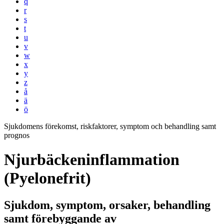
q
r
s
t
u
v
w
x
y
z
å
ä
ö
Sjukdomens förekomst, riskfaktorer, symptom och behandling samt
prognos
Njurbäckeninflammation
(Pyelonefrit)
Sjukdom, symptom, orsaker, behandling
samt förebyggande av