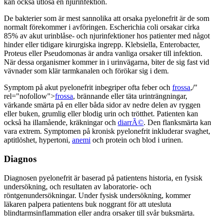
kan också utlösa en njurinfektion.
De bakterier som är mest sannolika att orsaka pyelonefrit är de som
normalt förekommer i avföringen. Escherichia coli orsakar cirka
85% av akut urinblåse- och njurinfektioner hos patienter med något
hinder eller tidigare kirurgiska ingrepp. Klebsiella, Enterobacter,
Proteus eller Pseudomonas är andra vanliga orsaker till infektion.
När dessa organismer kommer in i urinvägarna, biter de sig fast vid
vävnader som klär tarmkanalen och förökar sig i dem.
Symptom på akut pyelonefrit inbegriper ofta feber och
frossa
,/"
rel="nofollow">
frossa
, brännande eller täta urinträngningar,
värkande smärta på en eller båda sidor av nedre delen av ryggen
eller buken, grumlig eller blodig urin och trötthet. Patienten kan
också ha illamående, kräkningar och
diarrÃ©
. Den flanksmärta kan
vara extrem. Symptomen på kronisk pyelonefrit inkluderar svaghet,
aptitlöshet, hypertoni,
anemi
och protein och blod i urinen.
Diagnos
Diagnosen pyelonefrit är baserad på patientens historia, en fysisk
undersökning, och resultaten av laboratorie- och
röntgenundersökningar. Under fysisk undersökning, kommer
läkaren palpera patientens buk noggrant för att utesluta
blindtarmsinflammation eller andra orsaker till svår buksmärta.