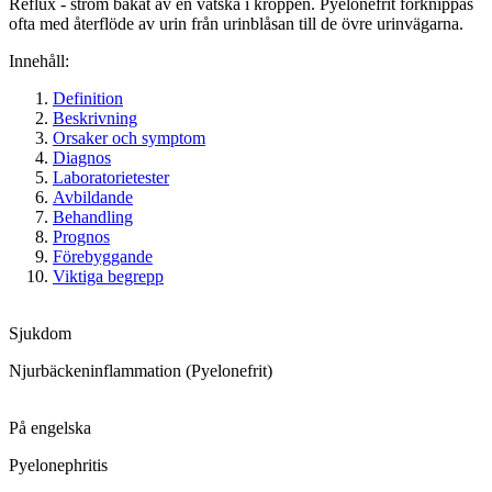
Reflux - ström bakåt av en vätska i kroppen. Pyelonefrit förknippas
ofta med återflöde av urin från urinblåsan till de övre urinvägarna.
Innehåll:
Definition
Beskrivning
Orsaker och symptom
Diagnos
Laboratorietester
Avbildande
Behandling
Prognos
Förebyggande
Viktiga begrepp
Sjukdom
Njurbäckeninflammation (Pyelonefrit)
På engelska
Pyelonephritis