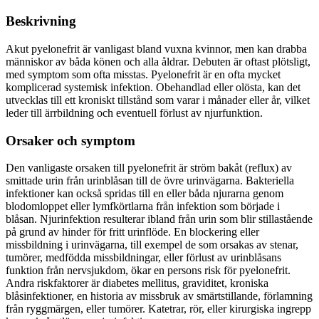
Beskrivning
Akut pyelonefrit är vanligast bland vuxna kvinnor, men kan drabba
människor av båda könen och alla åldrar. Debuten är oftast plötsligt,
med symptom som ofta misstas. Pyelonefrit är en ofta mycket
komplicerad systemisk infektion. Obehandlad eller olösta, kan det
utvecklas till ett kroniskt tillstånd som varar i månader eller år, vilket
leder till ärrbildning och eventuell förlust av njurfunktion.
Orsaker och symptom
Den vanligaste orsaken till pyelonefrit är ström bakåt (reflux) av
smittade urin från urinblåsan till de övre urinvägarna. Bakteriella
infektioner kan också spridas till en eller båda njurarna genom
blodomloppet eller lymfkörtlarna från infektion som började i
blåsan. Njurinfektion resulterar ibland från urin som blir stillastående
på grund av hinder för fritt urinflöde. En blockering eller
missbildning i urinvägarna, till exempel de som orsakas av stenar,
tumörer, medfödda missbildningar, eller förlust av urinblåsans
funktion från nervsjukdom, ökar en persons risk för pyelonefrit.
Andra riskfaktorer är diabetes mellitus, graviditet, kroniska
blåsinfektioner, en historia av missbruk av smärtstillande, förlamning
från ryggmärgen, eller tumörer. Katetrar, rör, eller kirurgiska ingrepp