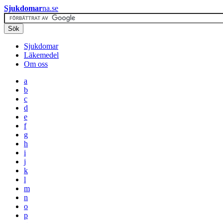
Sjukdomar
na.se
Sjukdomar
Läkemedel
Om oss
a
b
c
d
e
f
g
h
i
j
k
l
m
n
o
p