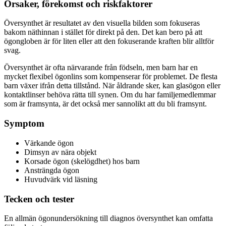
Orsaker, förekomst och riskfaktorer
Översynthet är resultatet av den visuella bilden som fokuseras
bakom näthinnan i stället för direkt på den. Det kan bero på att
ögongloben är för liten eller att den fokuserande kraften blir alltför
svag.
Översynthet är ofta närvarande från födseln, men barn har en
mycket flexibel ögonlins som kompenserar för problemet. De flesta
barn växer ifrån detta tillstånd. När åldrande sker, kan glasögon eller
kontaktlinser behöva rätta till synen. Om du har familjemedlemmar
som är framsynta, är det också mer sannolikt att du bli framsynt.
Symptom
Värkande ögon
Dimsyn av nära objekt
Korsade ögon (skelögdhet) hos barn
Ansträngda ögon
Huvudvärk vid läsning
Tecken och tester
En allmän ögonundersökning till diagnos översynthet kan omfatta