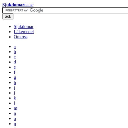
Sjukdomar
na.se
Sjukdomar
Läkemedel
Om oss
a
b
c
d
e
f
g
h
i
j
k
l
m
n
o
p