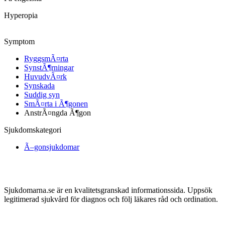
Hyperopia
Symptom
RyggsmÃ¤rta
SynstÃ¶rningar
HuvudvÃ¤rk
Synskada
Suddig syn
SmÃ¤rta i Ã¶gonen
AnstrÃ¤ngda Ã¶gon
Sjukdomskategori
Ã–gonsjukdomar
Sjukdomarna.se är en kvalitetsgranskad informationssida. Uppsök
legitimerad sjukvård för diagnos och följ läkares råd och ordination.