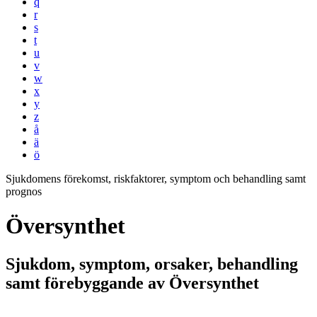
q
r
s
t
u
v
w
x
y
z
å
ä
ö
Sjukdomens förekomst, riskfaktorer, symptom och behandling samt
prognos
Översynthet
Sjukdom, symptom, orsaker, behandling
samt förebyggande av Översynthet