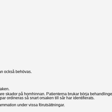
kan också behövas.
saken.
igare skador på hornhinnan. Patienterna brukar börja behandling
r ordineras så snart orsaken till sår har identifierats.
ammation under vissa förutsättningar.
.