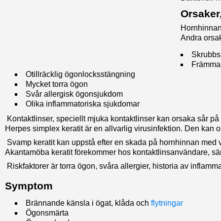
Orsaker
Hornhinnans
Andra orsak
Skrubbså
Främman
Otillräcklig ögonlocksstängning
Mycket torra ögon
Svår allergisk ögonsjukdom
Olika inflammatoriska sjukdomar
Kontaktlinser, speciellt mjuka kontaktlinser kan orsaka sår p
Herpes simplex keratit är en allvarlig virusinfektion. Den kan
Svamp keratit kan uppstå efter en skada på hornhinnan med 
Akantamöba keratit förekommer hos kontaktlinsanvändare, särs
Riskfaktorer är torra ögon, svåra allergier, historia av infla
Symptom
Brännande känsla i ögat, klåda och
flytningar
Ögonsmärta