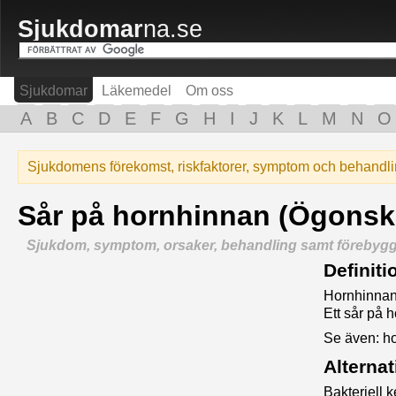
Sjukdomar
na.se
Sjukdomar
Läkemedel
Om oss
A
B
C
D
E
F
G
H
I
J
K
L
M
N
O
Sjukdomens förekomst, riskfaktorer, symptom och behandl
Sår på hornhinnan (Ögonsk
Sjukdom, symptom, orsaker, behandling samt förebyg
Definiti
Hornhinnan
Ett sår på h
Se även: h
Alterna
Bakteriell 