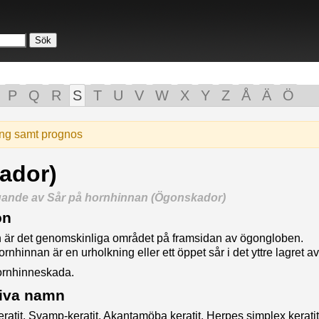
P
Q
R
S
T
U
V
W
X
Y
Z
Å
Ä
Ö
ing samt prognos
ador)
gande av Sår på hornhinnan (Ögonskador)
on
 är det genomskinliga området på framsidan av ögongloben.
ornhinnan är en urholkning eller ett öppet sår i det yttre lagret 
ornhinneskada.
tiva namn
keratit, Svamp-keratit, Akantamöba keratit, Herpes simplex keratit