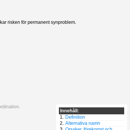
 ökar risken för permanent synproblem.
rdination.
Innehåll:
Definition
Alternativa namn
Orsaker, förekomst och