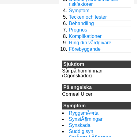
riskfaktorer
Symptom
Tecken och tester
Behandling
Prognos
Komplikationer
Ring din vårdgivare
Förebyggande
Sjukdom
Sår på hornhinnan
(Ögonskador)
På engelska
Corneal Ulcer
Symptom
RyggsmÃ¤rta
SynstÃ¶rningar
Synskada
Suddig syn