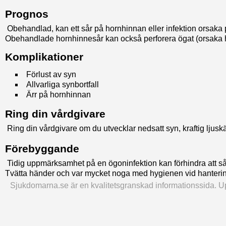
Prognos
Obehandlad, kan ett sår på hornhinnan eller infektion orsak
Obehandlade hornhinnesår kan också perforera ögat (orsaka hål)
Komplikationer
Förlust av syn
Allvarliga synbortfall
Ärr på hornhinnan
Ring din vårdgivare
Ring din vårdgivare om du utvecklar nedsatt syn, kraftig ljusk
Förebyggande
Tidig uppmärksamhet på en ögoninfektion kan förhindra att så
Tvätta händer och var mycket noga med hygienen vid hantering a
Sjukdomarna.se är en kvalitetsgranskad informationssida. Upp