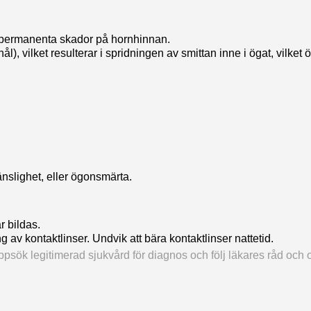
a permanenta skador på hornhinnan.
, vilket resulterar i spridningen av smittan inne i ögat, vilket
änslighet, eller ögonsmärta.
r bildas.
v kontaktlinser. Undvik att bära kontaktlinser nattetid.
sök legitimerad sjukvård för diagnos och följ läkares råd och o