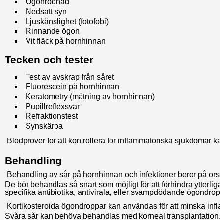
Ögonrodnad
Nedsatt syn
Ljuskänslighet (fotofobi)
Rinnande ögon
Vit fläck på hornhinnan
Tecken och tester
Test av avskrap från såret
Fluorescein på hornhinnan
Keratometry (mätning av hornhinnan)
Pupillreflexsvar
Refraktionstest
Synskärpa
Blodprover för att kontrollera för inflammatoriska sjukdomar 
Behandling
Behandling av sår på hornhinnan och infektioner beror på or
De bör behandlas så snart som möjligt för att förhindra ytterl
specifika antibiotika, antivirala, eller svampdödande ögondroppa
Kortikosteroida ögondroppar kan användas för att minska infl
Svåra sår kan behöva behandlas med korneal transplantation