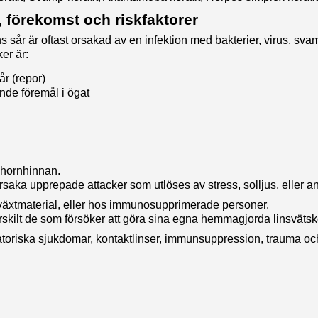
, förekomst och riskfaktorer
 sår är oftast orsakad av en infektion med bakterier, virus, svam
er är:
r (repor)
de föremål i ögat
å hornhinnan.
 orsaka upprepade attacker som utlöses av stress, solljus, eller
växtmaterial, eller hos immunosupprimerade personer.
kilt de som försöker att göra sina egna hemmagjorda linsvätsk
mmatoriska sjukdomar, kontaktlinser, immunsuppression, trauma oc