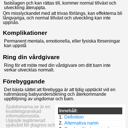
fastslagen och kan rättas till, kommer normal tillväxt och
utveckling återuppta.
Om misslyckandet med att trivas förlängs, kan effekterna bli
långvariga, och normal tillväxt och utveckling kan inte
uppnås.
Komplikationer
Permanent mentala, emotionella, eller fysiska förseningar
kan uppstå
Ring din vårdgivare
Ring för ett möte med din vårdgivare om ditt barn inte
verkar utvecklas normalt.
Förebyggande
Det bästa sättet att förebygga är att tidig upptäckt vid en
rutinmässig babyundersökning och återkommande
uppföljning av ungdomar och barn.
Sjukdomarna.se är en
Innehåll:
kvalitetsgranskad
informationssida.
Definition
Uppsök legitimerad
Alternativa namn
sjukvård för diagnos och