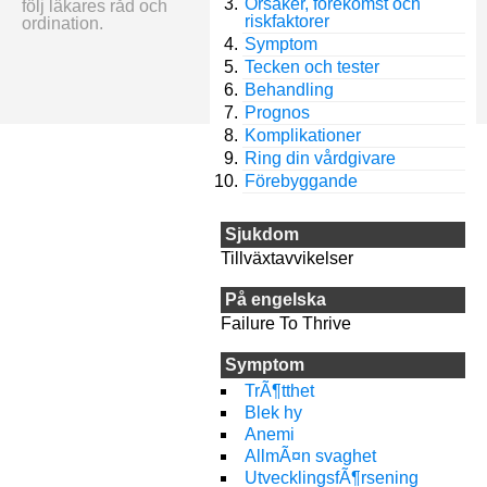
Orsaker, förekomst och
följ läkares råd och
riskfaktorer
ordination.
Symptom
Tecken och tester
Behandling
Prognos
Komplikationer
Ring din vårdgivare
Förebyggande
Sjukdom
Tillväxtavvikelser
På engelska
Failure To Thrive
Symptom
TrÃ¶tthet
Blek hy
Anemi
AllmÃ¤n svaghet
UtvecklingsfÃ¶rsening