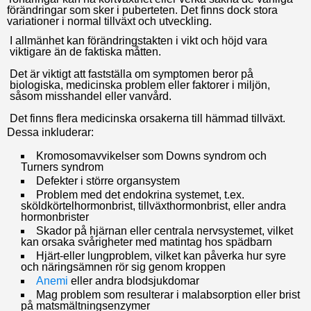
förändringar som sker i puberteten. Det finns dock stora
variationer i normal tillväxt och utveckling.
I allmänhet kan förändringstakten i vikt och höjd vara
viktigare än de faktiska måtten.
Det är viktigt att fastställa om symptomen beror på
biologiska, medicinska problem eller faktorer i miljön,
såsom misshandel eller vanvård.
Det finns flera medicinska orsakerna till hämmad tillväxt.
Dessa inkluderar:
Kromosomavvikelser som Downs syndrom och
Turners syndrom
Defekter i större organsystem
Problem med det endokrina systemet, t.ex.
sköldkörtelhormonbrist, tillväxthormonbrist, eller andra
hormonbrister
Skador på hjärnan eller centrala nervsystemet, vilket
kan orsaka svårigheter med matintag hos spädbarn
Hjärt-eller lungproblem, vilket kan påverka hur syre
och näringsämnen rör sig genom kroppen
Anemi
eller andra blodsjukdomar
Mag problem som resulterar i malabsorption eller brist
på matsmältningsenzymer