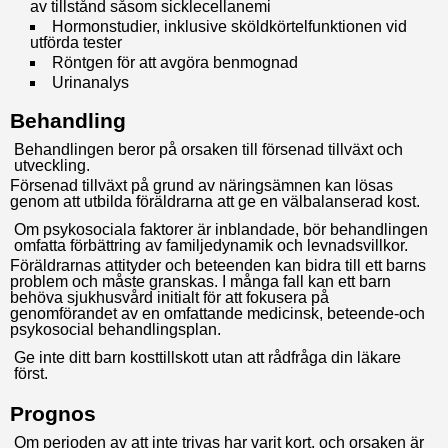
av tillstånd såsom sicklecellanemi
Hormonstudier, inklusive sköldkörtelfunktionen vid
utförda tester
Röntgen för att avgöra benmognad
Urinanalys
Behandling
Behandlingen beror på orsaken till försenad tillväxt och
utveckling.
Försenad tillväxt på grund av näringsämnen kan lösas
genom att utbilda föräldrarna att ge en välbalanserad kost.
Om psykosociala faktorer är inblandade, bör behandlingen
omfatta förbättring av familjedynamik och levnadsvillkor.
Föräldrarnas attityder och beteenden kan bidra till ett barns
problem och måste granskas. I många fall kan ett barn
behöva sjukhusvård initialt för att fokusera på
genomförandet av en omfattande medicinsk, beteende-och
psykosocial behandlingsplan.
Ge inte ditt barn kosttillskott utan att rådfråga din läkare
först.
Prognos
Om perioden av att inte trivas har varit kort, och orsaken är