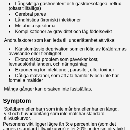
Långsiktiga gastroenterit och gastroesofageal reflux
(oftast tillfälliga)
Cerebral pares
Långfristiga (kronisk) infektioner
Metabola sjukdomar
Komplikationer av graviditet och låg födelsevikt
Andra faktorer som kan leda till underlåtenhet att växa:
Känslomässig deprivation som en följd av föräldrarnas
avvisande eller fientlighet
Ekonomiska problem som påverkar kost,
levnadsförhållanden, och näringsintag
Exponering för infektioner, parasiter, eller toxiner
Dåliga matvanor, som att äta framför tv och inte har
formella måltider
Många gånger kan orsaken inte fastställas.
Symptom
Spädbarn eller barn som inte mår bra eller har en längd,
vikt och huvudomfång som inte matchar standard
tillväxtkurvor.
Personens vikt ligger lägre än 3: e percentilen (som det
anges i standard tillväxtkurvor) eller 20% under sin idealvikt