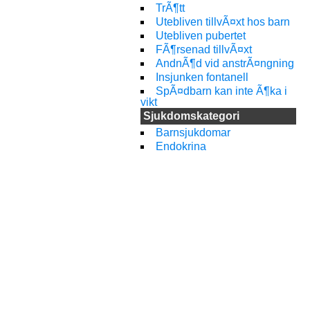
TrÃ¶tt
Utebliven tillvÃ¤xt hos barn
Utebliven pubertet
FÃ¶rsenad tillvÃ¤xt
AndnÃ¶d vid anstrÃ¤ngning
Insjunken fontanell
SpÃ¤dbarn kan inte Ã¶ka i
vikt
Sjukdomskategori
Barnsjukdomar
Endokrina