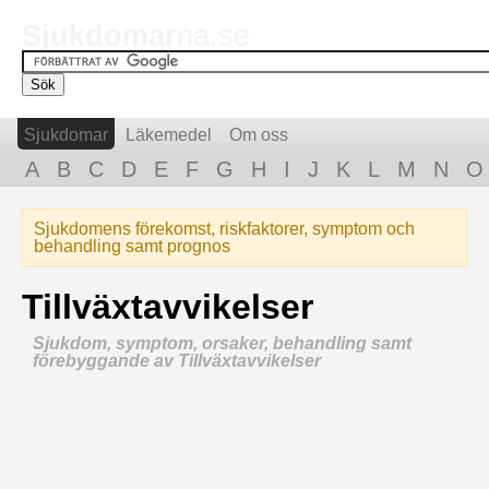
Sjukdomar
na.se
Sjukdomar
Läkemedel
Om oss
A
B
C
D
E
F
G
H
I
J
K
L
M
N
O
Sjukdomens förekomst, riskfaktorer, symptom och
behandling samt prognos
Tillväxtavvikelser
Sjukdom, symptom, orsaker, behandling samt
förebyggande av Tillväxtavvikelser