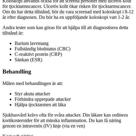
Koloskopi används också för att screena personer med ulcerös kolit
för tjocktarmscancer. Ulcerös kolit ökar risken för tjocktarmscancer.
Om du har detta tillstånd, bör du vara screenad med koloskopi i 8-12
år efter diagnosen. Du bör ha en uppföljande koloskopi vart 1-2 år.
Andra tester som kan göras för att hjälpa till att diagnostisera detta
tillstånd är:
Barium lavemang
Fullständig blodstatus (CBC)
C-reaktivt protein (CRP)
Sänkan (ESR)
Behandling
Målen med behandlingen är att:
Styr akuta attacker
Förhindra upprepade attacker
Hjälpa tjocktarmen att läka
Sjukhusvård krävs ofta för svåra attacker. Din läkare kan ordinera
kortikosteroider för att minska inflammation. Du kan få näring
genom en intravenös (IV) linje (via en ven)