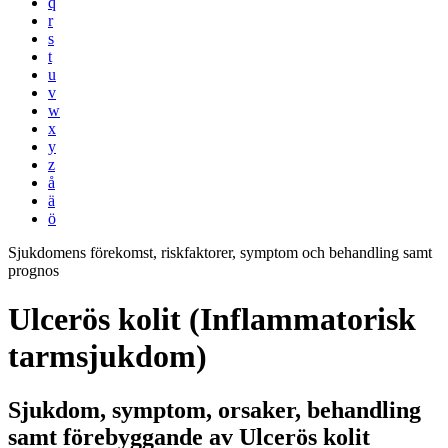
q
r
s
t
u
v
w
x
y
z
å
ä
ö
Sjukdomens förekomst, riskfaktorer, symptom och behandling samt
prognos
Ulcerös kolit (Inflammatorisk
tarmsjukdom)
Sjukdom, symptom, orsaker, behandling
samt förebyggande av Ulcerös kolit