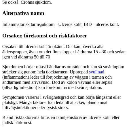
Se också: Crohns sjukdom.
Alternativa namn
Inflammatorisk tarmsjukdom - Ulcerös kolit, IBD - ulcerös kolit.
Orsaker, förekomst och riskfaktorer
Orsaken till ulcerös kolit är okänd. Det kan påverka alla
åldersgrupper, även om det finns toppar i åldrarna 15 - 30 och sedan
igen vid åldrarna 50 till 70
Sjukdomen börjar oftast i ändtarms området och kan så småningom
sträcker sig genom hela tjocktarmen. Upprepad
svullnad
(inflammation) leder till förtjockning av väggen i tarmen och
ändtarmen med ärrvävnad. Död av kolon vävnad eller sepsis
(allvarlig infektion) kan förekomma med svår sjukdom.
Symptomen varierar i svårighetsgrad och kan börja långsamt eller
plötsligt. Många faktorer kan leda till attacker, bland annat
luftvägsinfektioner eller fysisk stress.
Bland riskfaktorerna finns en familjehistoria av ulcerös kolit eller
judisk härkomst.