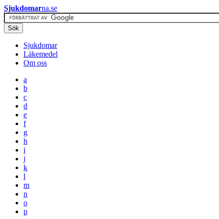
Sjukdomar
na.se
Sjukdomar
Läkemedel
Om oss
a
b
c
d
e
f
g
h
i
j
k
l
m
n
o
p