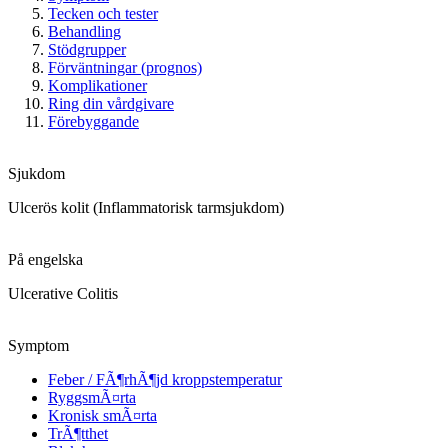
Tecken och tester
Behandling
Stödgrupper
Förväntningar (prognos)
Komplikationer
Ring din vårdgivare
Förebyggande
Sjukdom
Ulcerös kolit (Inflammatorisk tarmsjukdom)
På engelska
Ulcerative Colitis
Symptom
Feber / FÃ¶rhÃ¶jd kroppstemperatur
RyggsmÃ¤rta
Kronisk smÃ¤rta
TrÃ¶tthet