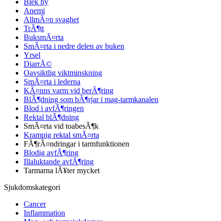
Blek hy
Anemi
AllmÃ¤n svaghet
TrÃ¶tt
BuksmÃ¤rta
SmÃ¤rta i nedre delen av buken
Yrsel
DiarrÃ©
Oavsiktlig viktminskning
SmÃ¤rta i lederna
KÃ¤nns varm vid berÃ¶ring
BlÃ¶dning som bÃ¶rjar i mag-tarmkanalen
Blod i avfÃ¶ringen
Rektal blÃ¶dning
SmÃ¤rta vid toabesÃ¶k
Krampig rektal smÃ¤rta
FÃ¶rÃ¤ndringar i tarmfunktionen
Blodig avfÃ¶ring
Illaluktande avfÃ¶ring
Tarmarna lÃ¥ter mycket
Sjukdomskategori
Cancer
Inflammation