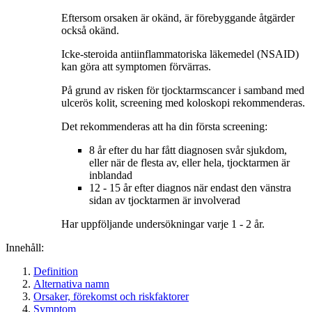
Eftersom orsaken är okänd, är förebyggande åtgärder
också okänd.
Icke-steroida antiinflammatoriska läkemedel (NSAID)
kan göra att symptomen förvärras.
På grund av risken för tjocktarmscancer i samband med
ulcerös kolit, screening med koloskopi rekommenderas.
Det rekommenderas att ha din första screening:
8 år efter du har fått diagnosen svår sjukdom,
eller när de flesta av, eller hela, tjocktarmen är
inblandad
12 - 15 år efter diagnos när endast den vänstra
sidan av tjocktarmen är involverad
Har uppföljande undersökningar varje 1 - 2 år.
Innehåll:
Definition
Alternativa namn
Orsaker, förekomst och riskfaktorer
Symptom