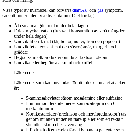
Kost och näring.
Vissa typer av livsmedel kan förvärra
diarrÃ©
och
gas
symptom,
särskilt under tider av aktiv sjukdom. Diet förslag:
Äta små mängder mat under hela dagen
Drick mycket vatten (frekvent konsumtion av små mängder
under hela dagen)
Undvik fiberrik mat (kli, bönor, nötter, frön och popcorn)
Undvik fet eller stekt mat och såser (smör, margarin och
grädde)
Begränsa mjölkprodukter om du är laktosintolerant.
Undvika eller begränsa alkohol och koffein
Läkemedel
Läkemedel som kan användas för att minska antalet attacker
är:
5-aminosalicylater såsom mesalamine eller sulfazine
Immunmodulerande medel som azatioprin och 6-
merkaptopurin
Kortikosteroider (prednison och metylprednisolon) tas
genom munnen under en flareup eller som ett rektalt
stolpiller, skum eller lavemang
Infliximab (Remicade) för att behandla patienter som