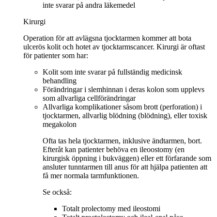
inte svarar på andra läkemedel
Kirurgi
Operation för att avlägsna tjocktarmen kommer att bota
ulcerös kolit och hotet av tjocktarmscancer. Kirurgi är oftast
för patienter som har:
Kolit som inte svarar på fullständig medicinsk
behandling
Förändringar i slemhinnan i deras kolon som upplevs
som allvarliga cellförändringar
Allvarliga komplikationer såsom brott (perforation) i
tjocktarmen, allvarlig blödning (blödning), eller toxisk
megakolon
Ofta tas hela tjocktarmen, inklusive ändtarmen, bort.
Efteråt kan patienter behöva en ileoostomy (en
kirurgisk öppning i bukväggen) eller ett förfarande som
ansluter tunntarmen till anus för att hjälpa patienten att
få mer normala tarmfunktionen.
Se också:
Totalt prolectomy med ileostomi